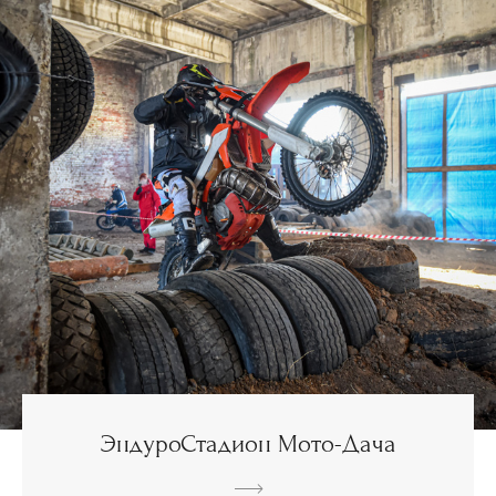
ЭндуроСтадион Мото-Дача