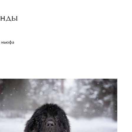
енды
 ньюфа